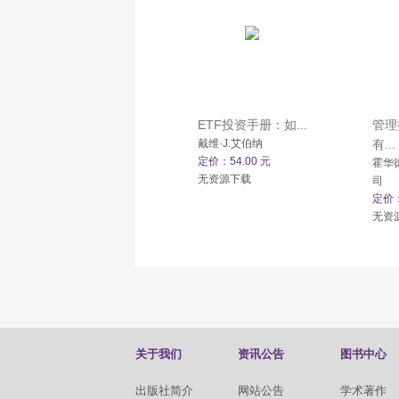
ETF投资手册：如...
管理
戴维·J.艾伯纳
有...
定价：54.00 元
霍华
无资源下载
司
定价：
无资
关于我们
资讯公告
图书中心
出版社简介
网站公告
学术著作