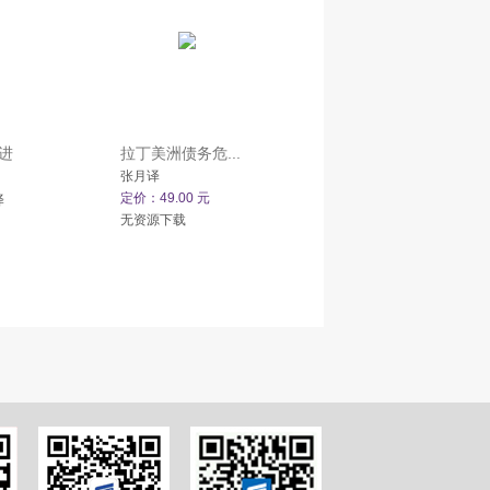
进
拉丁美洲债务危...
张月译
定价：49.00 元
译
无资源下载