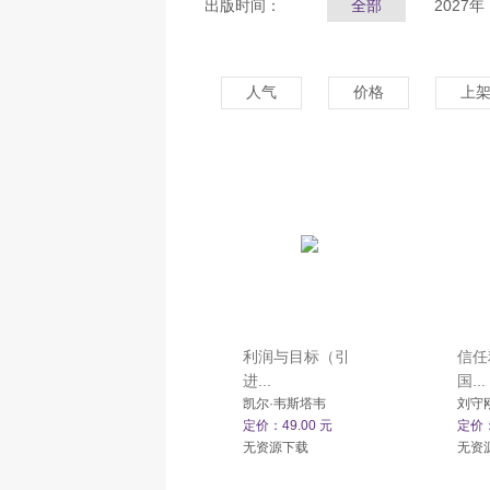
出版时间：
全部
2027年
人气
价格
上
利润与目标（引
信任
进...
国...
凯尔·韦斯塔韦
刘守
定价：49.00 元
定价：
无资源下载
无资