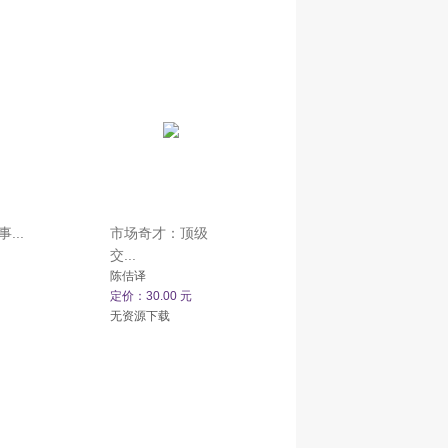
...
市场奇才：顶级
交...
陈佶译
定价：30.00 元
无资源下载