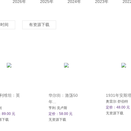
2026年
2025年
2024年
2023年
202
架时间
有资源下载
利维坦：英
华尔街：激荡50
1931年安斯塔特
年...
奥雷尔·舒伯特
定价：48.00 元
刚
亨利·克卢斯
无资源下载
89.00 元
定价：58.00 元
源下载
无资源下载