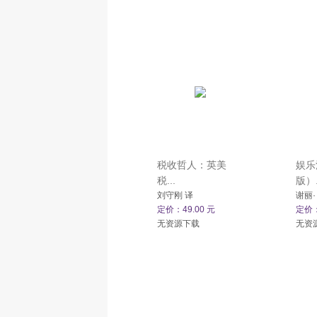
税收哲人：英美
娱乐
税...
版）.
刘守刚 译
谢丽·
定价：49.00 元
定价：
无资源下载
无资