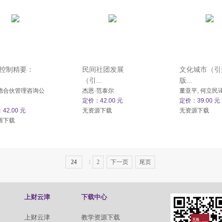
控制精要：
民间社团发展
文化城市（引
（引...
版...
德合伙管理咨询公
杰恩·范泰尔
董亚平, 何立民
定价：42.00 元
定价：39.00 元
42.00 元
无资源下载
无资源下载
源下载
24
1
2
下一页
尾页
上财云津
下载中心
上财云津
教学资源下载