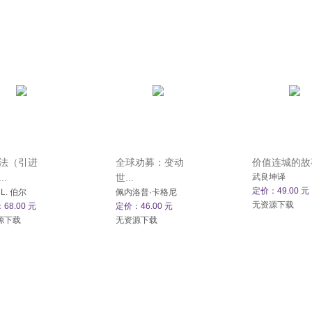
法（引进
全球劝募：变动
价值连城的故事
..
世...
武良坤译
定价：49.00 元
 L. 伯尔
佩内洛普·卡格尼
无资源下载
68.00 元
定价：46.00 元
源下载
无资源下载