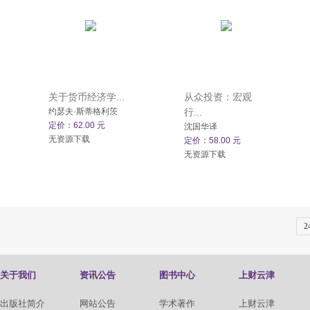
关于货币经济学...
从众投资：宏观
约瑟夫·斯蒂格利茨
行...
定价：62.00 元
沈国华译
无资源下载
定价：58.00 元
无资源下载
2
关于我们
资讯公告
图书中心
上财云津
出版社简介
网站公告
学术著作
上财云津