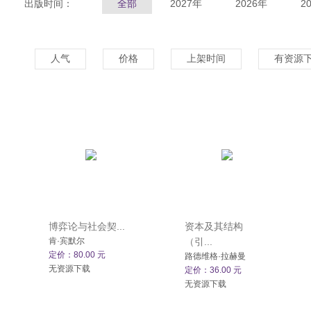
出版时间：
全部
2027年
2026年
2
人气
价格
上架时间
有资源
博弈论与社会契...
资本及其结构
肯·宾默尔
（引...
定价：80.00 元
路德维格·拉赫曼
无资源下载
定价：36.00 元
无资源下载