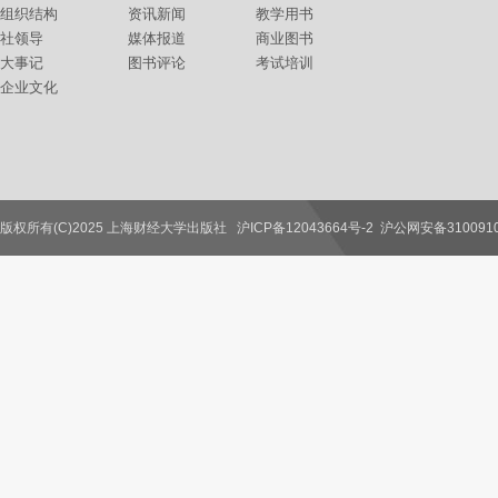
组织结构
资讯新闻
教学用书
社领导
媒体报道
商业图书
大事记
图书评论
考试培训
企业文化
版权所有(C)2025 上海财经大学出版社
沪ICP备12043664号-2
沪公网安备3100910
联系我们
教师服务
读者服务
作者服务
图书馆服务
学校服务