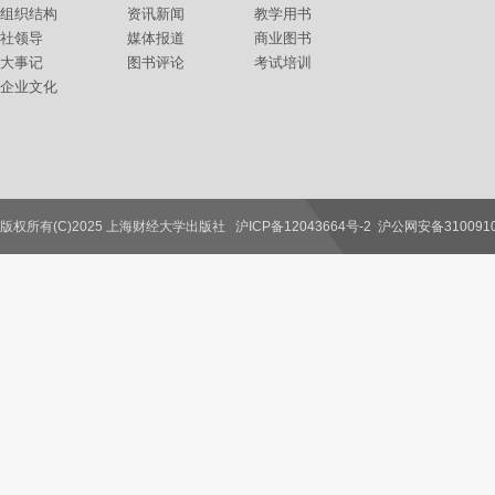
组织结构
资讯新闻
教学用书
社领导
媒体报道
商业图书
大事记
图书评论
考试培训
企业文化
版权所有(C)2025 上海财经大学出版社
沪ICP备12043664号-2
沪公网安备3100910
联系我们
教师服务
读者服务
作者服务
图书馆服务
学校服务