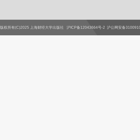
版权所有(C)2025 上海财经大学出版社
沪ICP备12043664号-2
沪公网安备3100910
联系我们
教师服务
读者服务
作者服务
图书馆服务
学校服务