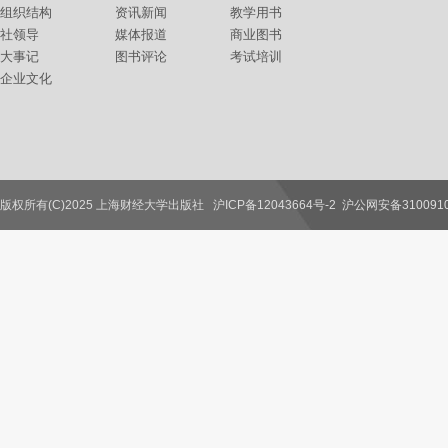
组织结构
资讯新闻
教学用书
社领导
媒体报道
商业图书
大事记
图书评论
考试培训
企业文化
版权所有(C)2025 上海财经大学出版社
沪ICP备12043664号-2
沪公网安备3100910
联系我们
教师服务
读者服务
作者服务
图书馆服务
学校服务