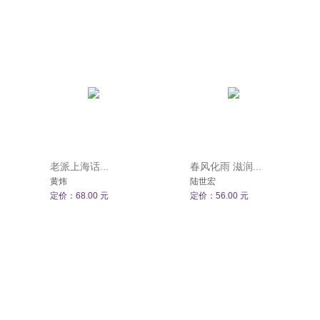
老派上海话...
春风化雨 滋润...
黄炜
陆世宏
定价：68.00 元
定价：56.00 元