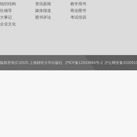
组织结构
资讯新闻
教学用书
社领导
媒体报道
商业图书
大事记
图书评论
考试培训
企业文化
版权所有(C)2025 上海财经大学出版社
沪ICP备12043664号-2
沪公网安备3100910
联系我们
教师服务
读者服务
作者服务
图书馆服务
学校服务