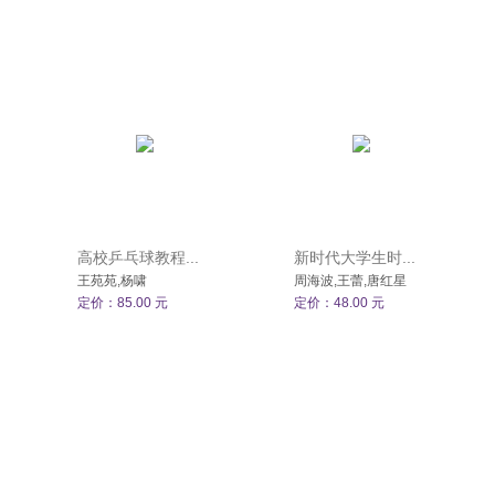
高校乒乓球教程...
新时代大学生时...
王苑苑,杨啸
周海波,王蕾,唐红星
定价：85.00 元
定价：48.00 元