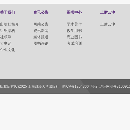
关于我们
资讯公告
图书中心
上财云津
出版社简介
网站公告
学术著作
上财云津
组织结构
资讯新闻
教学用书
社领导
媒体报道
商业图书
大事记
图书评论
考试培训
企业文化
版权所有(C)2025 上海财经大学出版社
沪ICP备12043664号-2
沪公网安备3100910
联系我们
教师服务
读者服务
作者服务
图书馆服务
学校服务