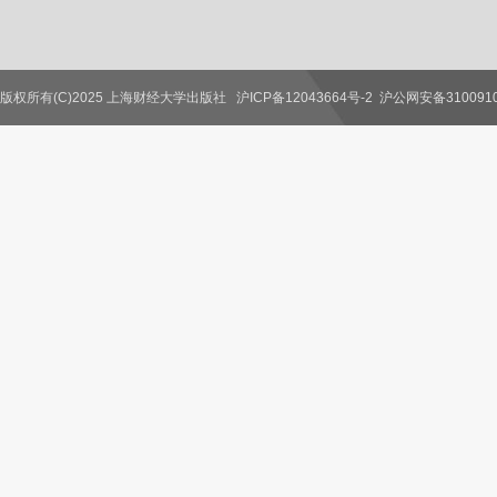
版权所有(C)2025 上海财经大学出版社
沪ICP备12043664号-2
沪公网安备3100910
联系我们
教师服务
读者服务
作者服务
图书馆服务
学校服务