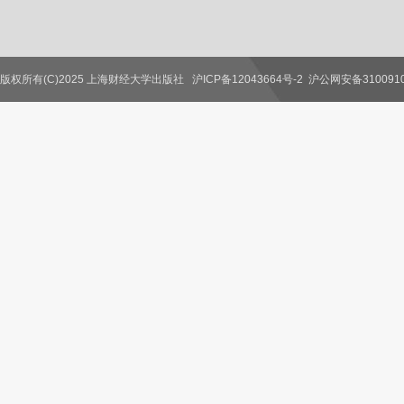
版权所有(C)2025 上海财经大学出版社
沪ICP备12043664号-2
沪公网安备3100910
联系我们
教师服务
读者服务
作者服务
图书馆服务
学校服务