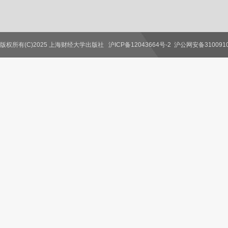
版权所有(C)2025 上海财经大学出版社
沪ICP备12043664号-2
沪公网安备3100910
联系我们
教师服务
读者服务
作者服务
图书馆服务
学校服务