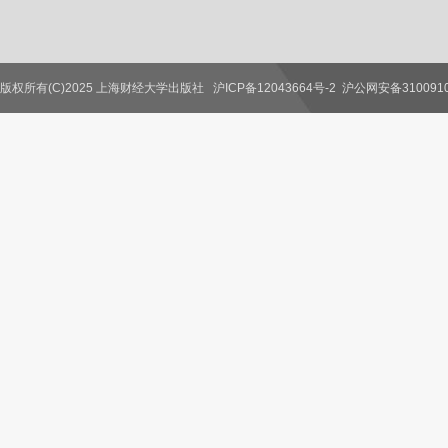
版权所有(C)2025 上海财经大学出版社
沪ICP备12043664号-2
沪公网安备3100910
联系我们
教师服务
读者服务
作者服务
图书馆服务
学校服务