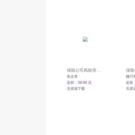
保险公司风险管...
保险
朱文革
魏巧
定价：39.00 元
定价：
无资源下载
无资