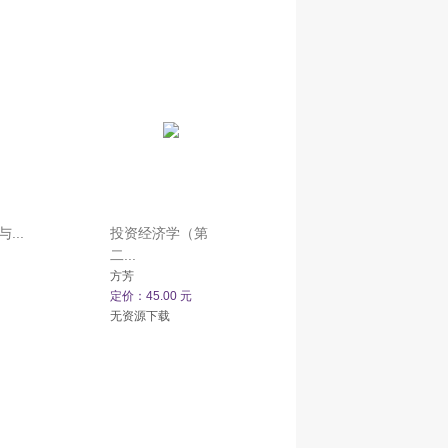
...
投资经济学（第
二...
方芳
定价：45.00 元
无资源下载