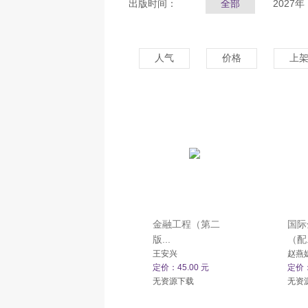
出版时间：
全部
2027年
人气
价格
上
金融工程（第二
国际
版...
（配.
王安兴
赵燕
定价：45.00 元
定价：
无资源下载
无资