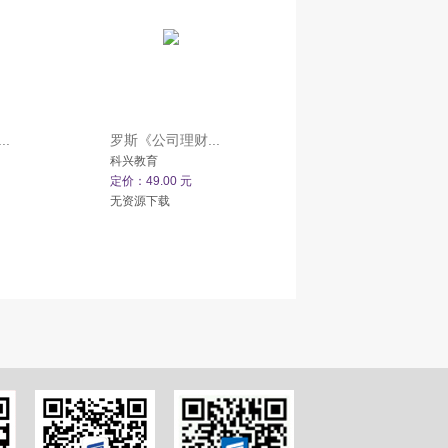
.
罗斯《公司理财...
科兴教育
定价：49.00 元
无资源下载