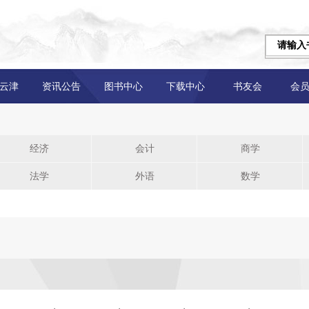
云津
资讯公告
图书中心
下载中心
书友会
会
经济
会计
商学
法学
外语
数学