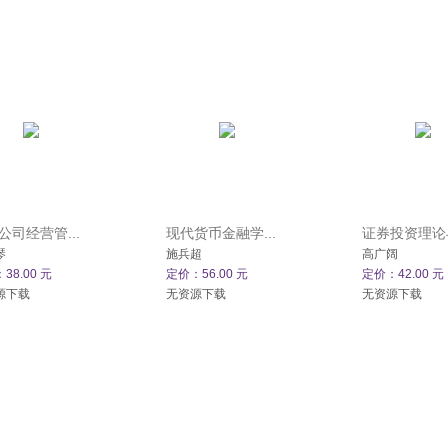
公司经营管...
现代货币金融学...
证券投资理论与
琴
施兵超
高广阔
38.00 元
定价：56.00 元
定价：42.00 元
源下载
无资源下载
无资源下载