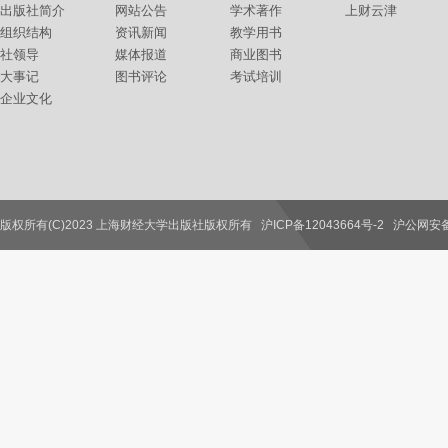
出版社简介
网站公告
学术著作
上财云津
组织结构
资讯新闻
教学用书
社领导
媒体报道
商业图书
大事记
图书评论
考试培训
企业文化
版权所有(C)2023 上海财经大学出版社版权所有
沪ICP备12043664号-2
沪公网安备31
联系我们
教师服务
读者服务
作者服务
图书馆服务
学校服务