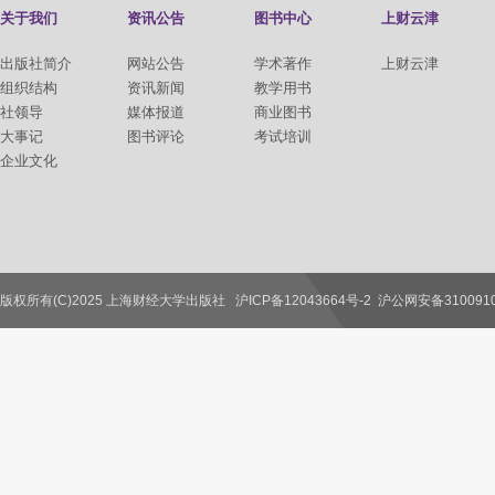
关于我们
资讯公告
图书中心
上财云津
出版社简介
网站公告
学术著作
上财云津
组织结构
资讯新闻
教学用书
社领导
媒体报道
商业图书
大事记
图书评论
考试培训
企业文化
版权所有(C)2025 上海财经大学出版社
沪ICP备12043664号-2
沪公网安备3100910
联系我们
教师服务
读者服务
作者服务
图书馆服务
学校服务