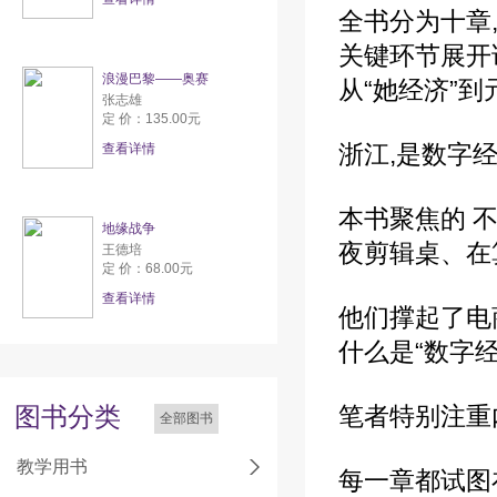
全书分为十章
关键环节展开讲
浪漫巴黎——奥赛
从“她经济”
张志雄
定 价：135.00元
浙江,是数字
查看详情
本书聚焦的 
地缘战争
夜剪辑桌、在
王德培
定 价：68.00元
查看详情
他们撑起了电
什么是“数字
图书分类
笔者特别注重
全部图书
教学用书
每一章都试图