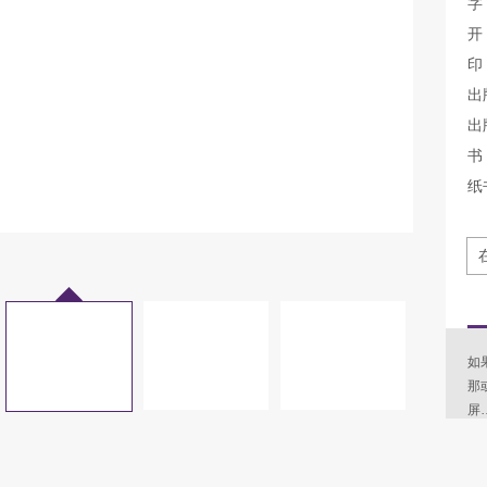
字
开
印
出
出
书 
纸
如
那
屏
笔
例