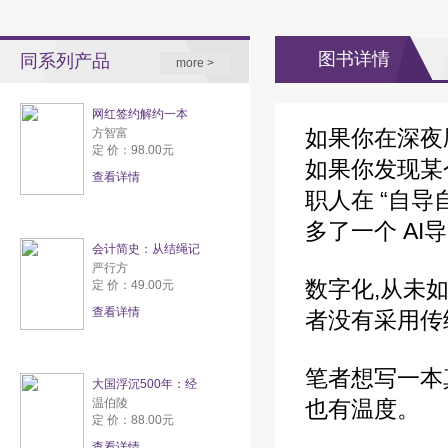
图书详情
同系列产品
more >
网红签约解约一本
如果你在深夜
方智富
定 价：98.00元
如果你发现某
查看详情
职人在 “自
多了一个 A
会计简史：从结绳记
严行方
数字化,从未
定 价：49.00元
查看详情
者没有采用传
笔者想写一本
大国浮沉500年：经
温伯陵
也有温度。
定 价：88.00元
查看详情