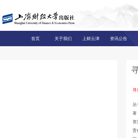
首页
关于我们
上财云津
资讯公告
寻
丛
著
资
责