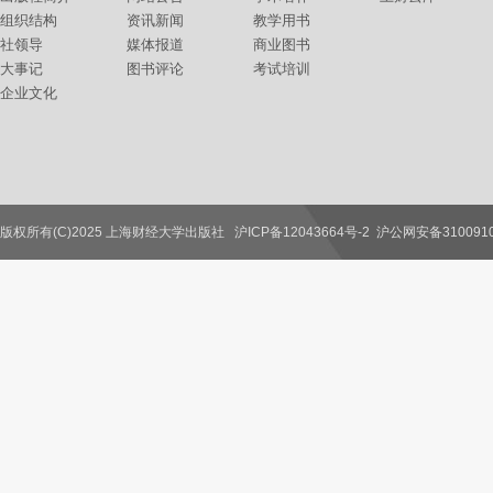
组织结构
资讯新闻
教学用书
社领导
媒体报道
商业图书
大事记
图书评论
考试培训
企业文化
版权所有(C)2025 上海财经大学出版社
沪ICP备12043664号-2
沪公网安备3100910
联系我们
教师服务
读者服务
作者服务
图书馆服务
学校服务