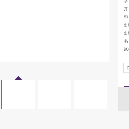
字
开
印
出
出
书 
纸