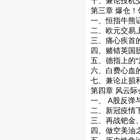
十、兼论投机交易
第三章 爆仓！领
一、恒指牛熊证的
二、欧元交易上的
三、痛心疾首的天
四、赌错英国脱
五、德指上的“麦城
六、白费心血的
七、兼论止损和止
第四章 风云际会
一、 A股反弹与
二、新冠疫情下
三、再战钯金、猛
四、做空美油之战