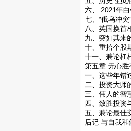
五、历史性负油价
六、 2021年白
七、“俄乌冲突”（
八、英国换首相事
九、突如其来的港
十、重拾个股期权
十一、兼论杠杆和
第五章 无心胜有
一、这些年错过的
二、投资大师的教
三、伟人的智慧及
四、致胜投资与致
五、兼论最佳交易
后记 与自我和解 