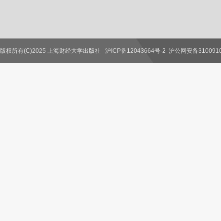
版权所有(C)2025 上海财经大学出版社
沪ICP备12043664号-2
沪公网安备3100910
联系我们
教师服务
读者服务
作者服务
图书馆服务
学校服务