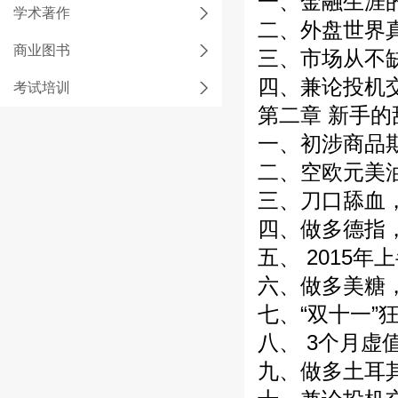
一、金融生涯的起
学术著作
二、外盘世界真精
商业图书
三、市场从不缺机
四、兼论投机交易
考试培训
第二章 新手的甜
一、初涉商品期货
二、空欧元美油，
三、刀口舔血，抓
四、做多德指，短
五、 2015年
六、做多美糖，持
七、“双十一”狂
八、 3个月虚值
九、做多土耳其