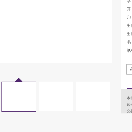
字
开
印
出
出
书 
纸
本
顾
交
例
以
合