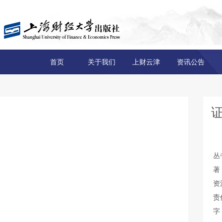
首页
关于我们
上财云津
资讯公告
丛
著
资
责
字