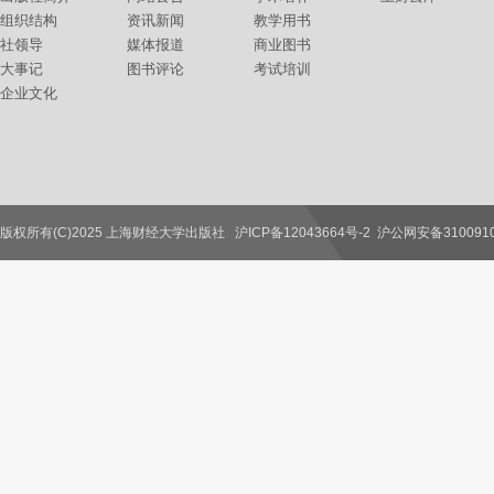
组织结构
资讯新闻
教学用书
社领导
媒体报道
商业图书
大事记
图书评论
考试培训
企业文化
版权所有(C)2025 上海财经大学出版社
沪ICP备12043664号-2
沪公网安备3100910
联系我们
教师服务
读者服务
作者服务
图书馆服务
学校服务