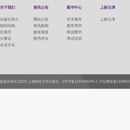
关于我们
资讯公告
图书中心
上财云津
出版社简介
网站公告
学术著作
上财云津
组织结构
资讯新闻
教学用书
社领导
媒体报道
商业图书
大事记
图书评论
考试培训
企业文化
版权所有(C)2025 上海财经大学出版社
沪ICP备12043664号-2
沪公网安备3100910
联系我们
教师服务
读者服务
作者服务
图书馆服务
学校服务