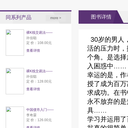
图书详情
同系列产品
more >
裸K线交易法——
30岁的男人
许佳聪
定 价：108.00元
活的压力时，
查看详情
个角。是选择
入困惑中……
裸K线交易法——
幸运的是，作
许佳聪
定 价：128.00元
授了成为百万
查看详情
求成功。在书
永不放弃的是
具……
中国债市入门——
李奇霖
学习并运用了
定 价：126.00元
查看详情