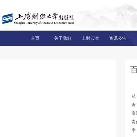
首页
关于我们
上财云津
资讯公告
丛
著
资
责
字