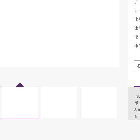
开
印
出
出
书 
纸
3
币
&
翁