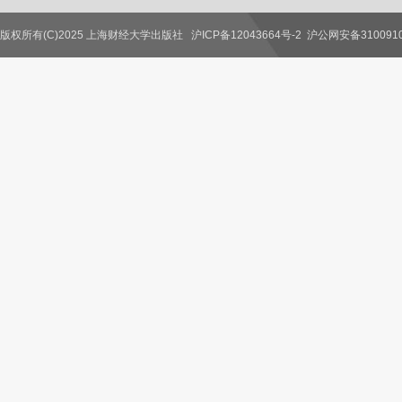
版权所有(C)2025 上海财经大学出版社
沪ICP备12043664号-2
沪公网安备3100910
联系我们
教师服务
读者服务
作者服务
图书馆服务
学校服务