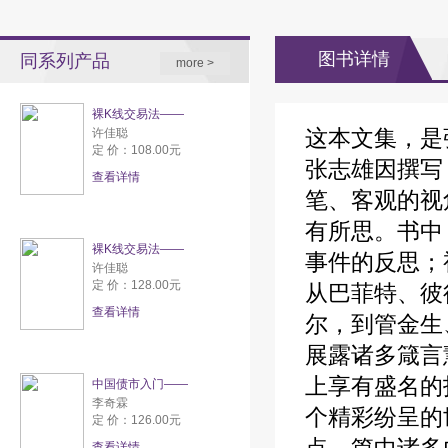
图书详情
同系列产品
more >
裸K线交易法——
这本文集，是
许佳聪
定 价：108.00元
张志雄因撰写
查看详情
笔、客观的视
有所思。书中
裸K线交易法——
事件的反思；
许佳聪
定 价：128.00元
从巴菲特、彼
查看详情
尔，到管金生
展露诸多箴言
上享有盛名的
中国债市入门——
李奇霖
个精彩纷呈的
定 价：126.00元
查看详情