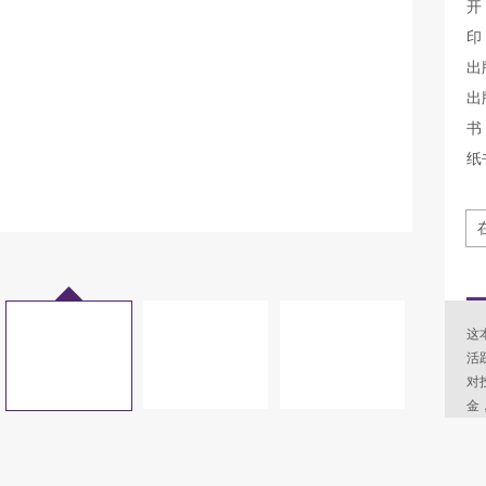
开
印
出
出
书 
纸
这
活
对
金