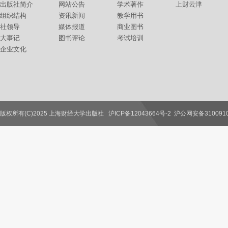
出版社简介
网站公告
学术著作
上财云津
组织结构
资讯新闻
教学用书
社领导
媒体报道
商业图书
大事记
图书评论
考试培训
企业文化
版权所有(C)2025 上海财经大学出版社
沪ICP备12043664号-2
沪公网安备3100910
联系我们
教师服务
读者服务
作者服务
图书馆服务
学校服务