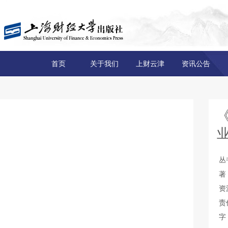
首页
关于我们
上财云津
资讯公告
丛
著
资
责
字