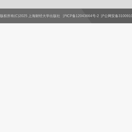
版权所有(C)2025 上海财经大学出版社
沪ICP备12043664号-2
沪公网安备3100910
联系我们
教师服务
读者服务
作者服务
图书馆服务
学校服务