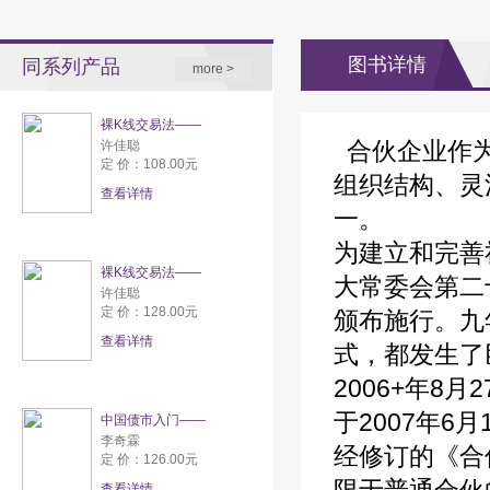
图书详情
同系列产品
more >
裸K线交易法——
合伙企业作为
许佳聪
定 价：108.00元
组织结构、灵
查看详情
一。
为建立和完善
裸K线交易法——
大常委会第二
许佳聪
定 价：128.00元
颁布施行。九
查看详情
式，都发生了
2006+年
于2007年6
中国债市入门——
李奇霖
经修订的《合
定 价：126.00元
查看详情