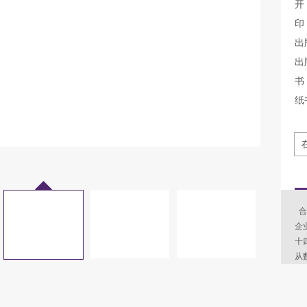
开
印
出
出
书 
纸
合
企
十
从