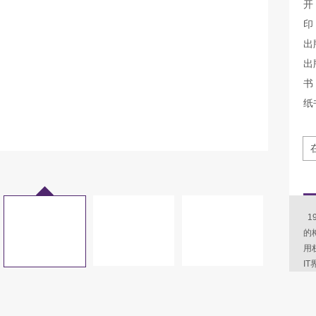
开
印
出
出
书 
纸
1
的
用
I