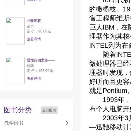
80年代初，I
的橄榄枝。19
售工程师维斯顿
品味期权
巨人IBM，在
余力
定 价：98.00元
理器作为其核
查看详情
INTEL列
随着INTE
通往自由之路——
微处理器已经
格隆
定 价：158.00元
理器时发现，
查看详情
好听而且更容
就是Pentium
1993年，具
布个人电脑开
图书分类
全部图书
2003年3
教学用书
—迅驰移动计