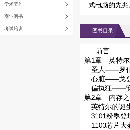
式电脑的先兆
学术著作
商业图书
考试培训
图书目录
前言
第1章 英特
圣人——罗伯
心脏——戈登
偏执狂——安
第2章 内存
英特尔的诞
3101粉墨登
1103芯片大