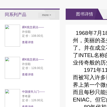
图书详情
同系列产品
more >
裸K线交易法——
1968年7月
许佳聪
定 价：108.00元
州，美丽的圣
查看详情
了。并在成立不
了INTEL名
裸K线交易法——
业传奇般的历
许佳聪
定 价：128.00元
1971年1
查看详情
而被写入许多
界上第一个微
而且每秒只能
中国债市入门——
李奇霖
ENIAC。
定 价：126.00元
查看详情