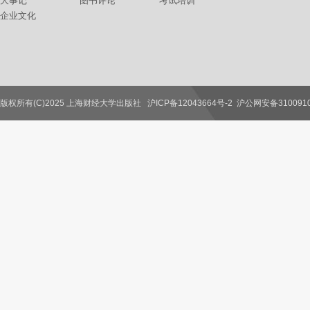
大事记
图书评论
考试培训
企业文化
版权所有(C)2025 上海财经大学出版社
沪ICP备12043664号-2
沪公网安备3100910
联系我们
教师服务
读者服务
作者服务
图书馆服务
学校服务