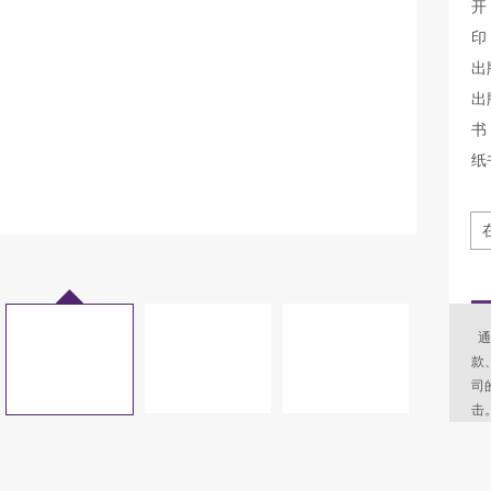
开
印
出
出
书 
纸
通
款
司
击