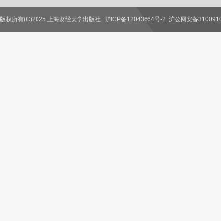
版权所有(C)2025 上海财经大学出版社
沪ICP备12043664号-2
沪公网安备3100910
联系我们
教师服务
读者服务
作者服务
图书馆服务
学校服务