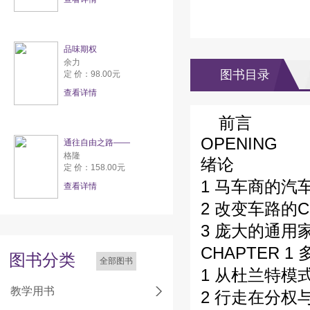
品味期权
余力
图书目录
定 价：98.00元
查看详情
前言
OPENING
通往自由之路——
格隆
绪论
定 价：158.00元
1 马车商的汽
查看详情
2 改变车路的C
3 庞大的通用
CHAPTER 
图书分类
全部图书
1 从杜兰特模
教学用书
2 行走在分权