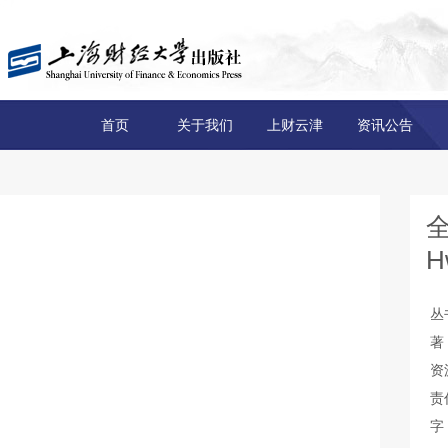
首页
关于我们
上财云津
资讯公告
全
H
丛
著
资
责
字