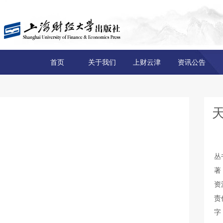
首页
关于我们
上财云津
资讯公告
丛
著
资
责
字