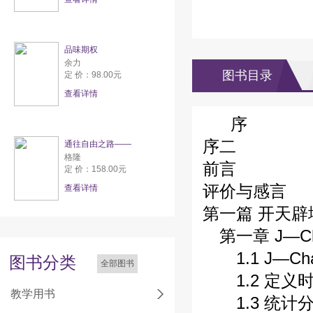
品味期权
余力
图书目录
定 价：98.00元
查看详情
序
序二
通往自由之路——
格隆
前言
定 价：158.00元
评价与感言
查看详情
第一篇 开天辟
第一章 J—C
1.1 J—Ch
图书分类
全部图书
1.2 定义
教学用书
1.3 统计分