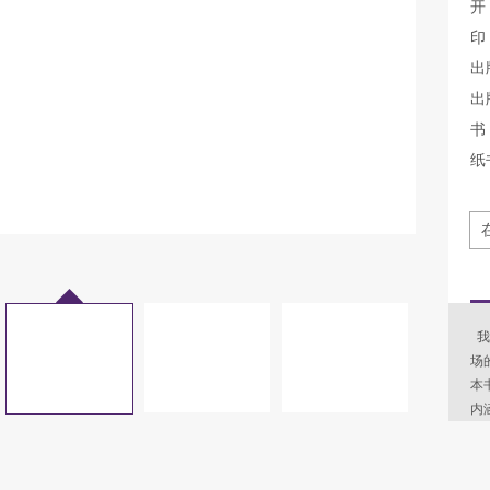
开
印
出
出
书 
纸
我
场
本
内