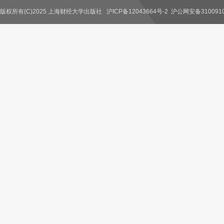
版权所有(C)2025 上海财经大学出版社
沪ICP备12043664号-2
沪公网安备3100910
联系我们
教师服务
读者服务
作者服务
图书馆服务
学校服务