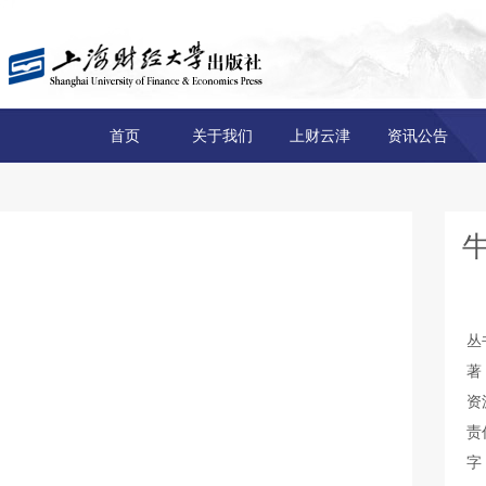
首页
关于我们
上财云津
资讯公告
丛
著
资
责
字