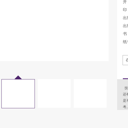
开
印
出
出
书 
纸
技
还
是
考