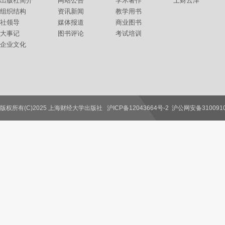
出版社简介
网站公告
学术著作
上财云津
组织结构
资讯新闻
教学用书
社领导
媒体报道
商业图书
大事记
图书评论
考试培训
企业文化
版权所有(C)2025 上海财经大学出版社
沪ICP备12043664号-2
沪公网安备3100910
联系我们
教师服务
读者服务
作者服务
图书馆服务
学校服务