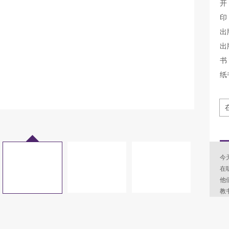
开
印
出
出
书 
纸
今天
在
他
教