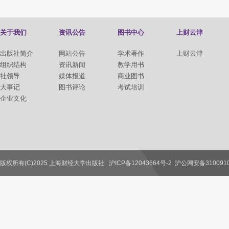
关于我们
资讯公告
图书中心
上财云津
出版社简介
网站公告
学术著作
上财云津
组织结构
资讯新闻
教学用书
社领导
媒体报道
商业图书
大事记
图书评论
考试培训
企业文化
版权所有(C)2025 上海财经大学出版社
沪ICP备12043664号-2
沪公网安备3100910
联系我们
教师服务
读者服务
作者服务
图书馆服务