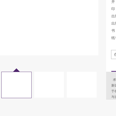
开
印
出
出
书 
纸
求
新
于
与