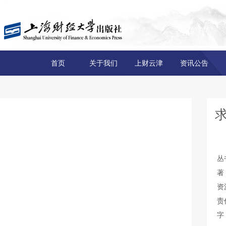
首页
关于我们
上财云津
资讯公告
丛
著
资
责
字