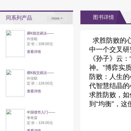
图书详情
同系列产品
more >
裸K线交易法——
求胜防败的心
许佳聪
定 价：108.00元
中一个交叉研
查看详情
《孙子》云：
神。”博弈实
裸K线交易法——
防败：人生的
许佳聪
定 价：128.00元
代智慧结晶的
查看详情
求胜防败，如
到“均衡”，
中国债市入门——
李奇霖
定 价：126.00元
查看详情