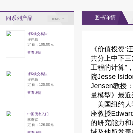
图书详情
同系列产品
more >
裸K线交易法——
许佳聪
定 价：108.00元
《价值投资:
查看详情
共分上中下三
工程的计算”
裸K线交易法——
院Jesse Is
许佳聪
Jensen
定 价：128.00元
查看详情
量模型》最近
美国纽约大学
座教授Edwa
中国债市入门——
李奇霖
的研究能力和
定 价：126.00元
域及他所发表
查看详情