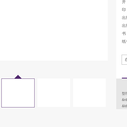
开
印
出
出
书 
纸
《
型
&r
&l