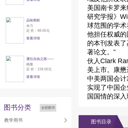
美国南卡罗来纳大
研究学报》Wi
品味期权
球范围的学术
余力
定 价：98.00元
他担任权威的
查看详情
的本刊发表了高
著论文。” 
通往自由之路——
伙人Clark
格隆
美上市。康懋
定 价：158.00元
查看详情
中美两国会计
实现了中国企
国国情的深入
图书分类
全部图书
教学用书
图书目录