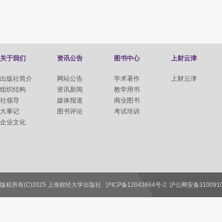
关于我们
资讯公告
图书中心
上财云津
出版社简介
网站公告
学术著作
上财云津
组织结构
资讯新闻
教学用书
社领导
媒体报道
商业图书
大事记
图书评论
考试培训
企业文化
版权所有(C)2025 上海财经大学出版社
沪ICP备12043664号-2
沪公网安备3100910
联系我们
教师服务
读者服务