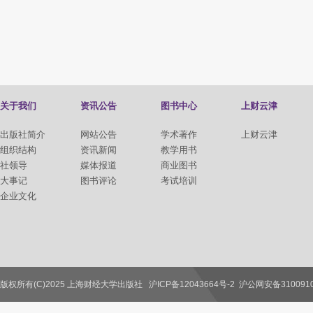
关于我们
资讯公告
图书中心
上财云津
出版社简介
网站公告
学术著作
上财云津
组织结构
资讯新闻
教学用书
社领导
媒体报道
商业图书
大事记
图书评论
考试培训
企业文化
版权所有(C)2025 上海财经大学出版社
沪ICP备12043664号-2
沪公网安备3100910
联系我们