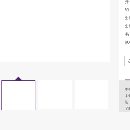
开
印
出
出
书 
纸
本
本
绍
了