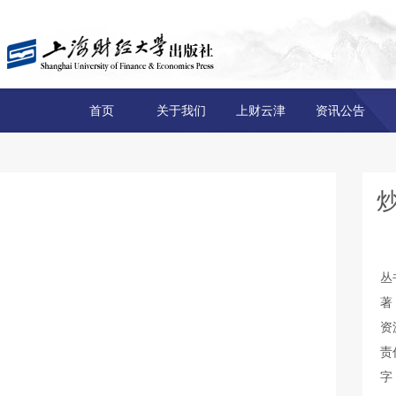
首页
关于我们
上财云津
资讯公告
丛
著
资
责
字