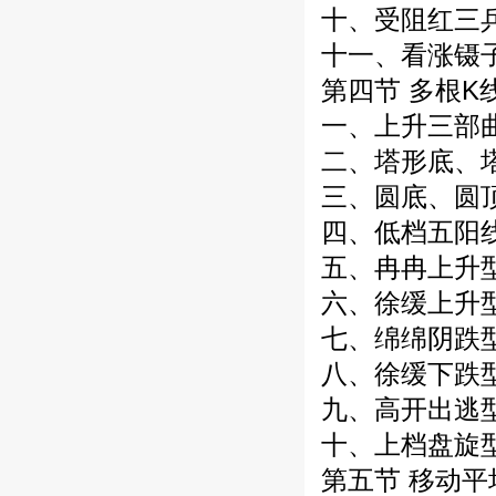
十、受阻红三
十一、看涨镊
第四节 多根K
一、上升三部
二、塔形底、
三、圆底、圆
四、低档五阳
五、冉冉上升
六、徐缓上升
七、绵绵阴跌
八、徐缓下跌
九、高开出逃
十、上档盘旋
第五节 移动平