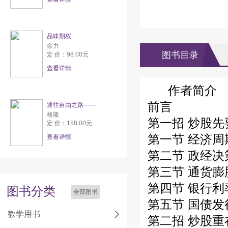
品味期权
余力
图书目录
定 价：98.00元
查看详情
作者简介
前言
通往自由之路——
格隆
第一招 炒股先
定 价：158.00元
第一节 经济周
查看详情
第二节 政经决
第三节 通货膨
第四节 银行利
图书分类
全部图书
第五节 国债发
教学用书
第二招 炒股重