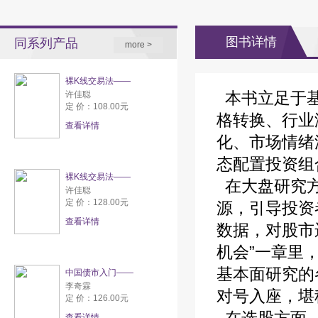
图书详情
同系列产品
more >
裸K线交易法——
本书立足于基
许佳聪
定 价：108.00元
格转换、行业
查看详情
化、市场情绪
态配置投资组
裸K线交易法——
在大盘研究方
许佳聪
定 价：128.00元
源，引导投资
查看详情
数据，对股市
机会”一章里
基本面研究的
中国债市入门——
李奇霖
对号入座，堪
定 价：126.00元
查看详情