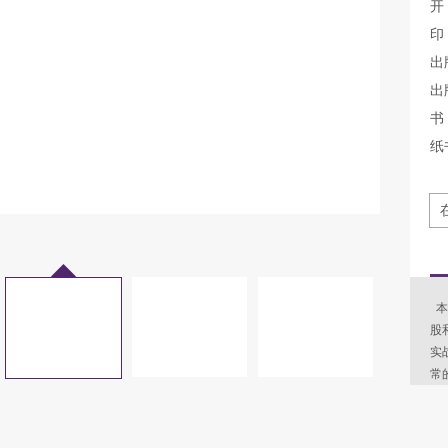
开
印
出
出
书 
纸
本
股
实
常