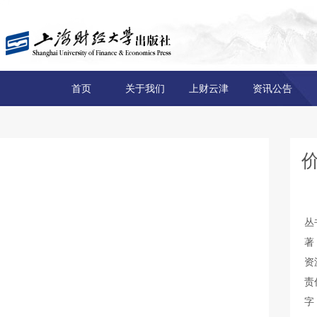
首页
关于我们
上财云津
资讯公告
丛
著
资
责
字