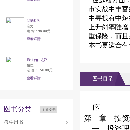
在选股方面，
市实战中丰富
中寻找有中短
品味期权
上升斜率陡增
余力
定 价：98.00元
重保险，而且
查看详情
本书更适合有
通往自由之路——
格隆
定 价：158.00元
图书目录
查看详情
序
图书分类
全部图书
第一章 投资
教学用书
一、投资理