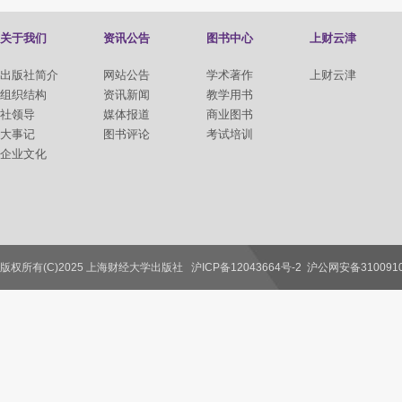
关于我们
资讯公告
图书中心
上财云津
出版社简介
网站公告
学术著作
上财云津
组织结构
资讯新闻
教学用书
社领导
媒体报道
商业图书
大事记
图书评论
考试培训
企业文化
版权所有(C)2025 上海财经大学出版社
沪ICP备12043664号-2
沪公网安备3100910
联系我们
教师服务
读者服务
作者服务
图书馆服务
学校服务