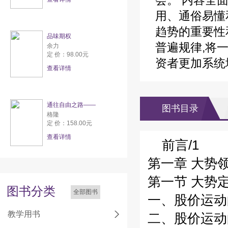
会。 内容全
用、通俗易懂
趋势的重要性
品味期权
普遍规律,将
余力
定 价：98.00元
资者更加系统
查看详情
通往自由之路——
图书目录
格隆
定 价：158.00元
查看详情
前言/1
第一章 大势
第一节 大势定
图书分类
全部图书
一、股价运动
教学用书
二、股价运动