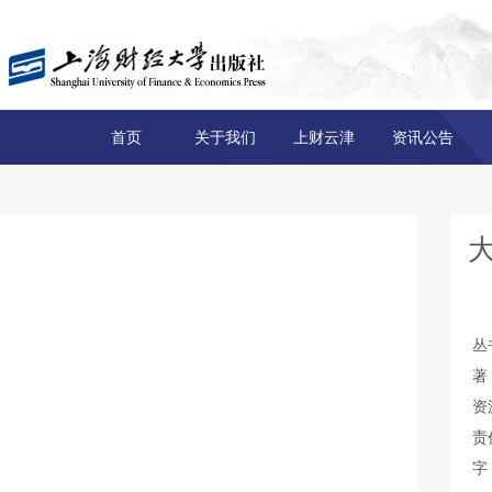
首页
关于我们
上财云津
资讯公告
丛
著
资
责
字