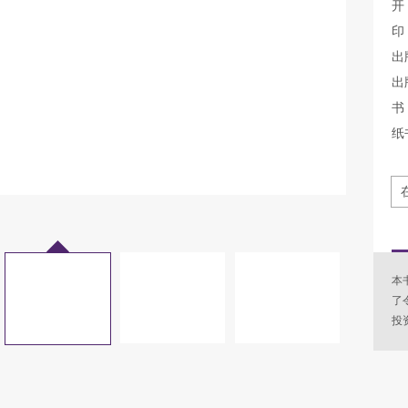
开
印
出
出
书 
纸
本
了
投