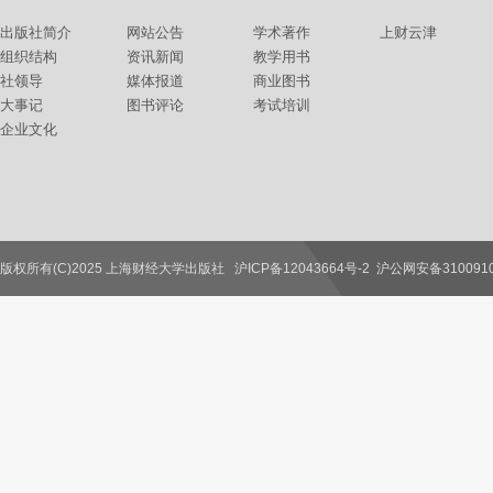
出版社简介
网站公告
学术著作
上财云津
组织结构
资讯新闻
教学用书
社领导
媒体报道
商业图书
大事记
图书评论
考试培训
企业文化
版权所有(C)2025 上海财经大学出版社
沪ICP备12043664号-2
沪公网安备3100910
联系我们
教师服务
读者服务
作者服务
图书馆服务
学校服务