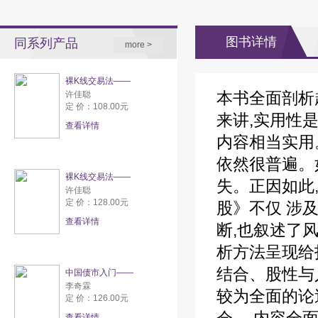
图书详情
同系列产品
more >
裸K线交易法——
本书全面剖析
许佳聪
定 价：108.00元
来讲,实用性
查看详情
内容相当实用
依然很普遍。
裸K线交易法——
失。正因如此
许佳聪
定 价：128.00元
股》不仅 涉
查看详情
断,也叙述了
析方法呈现给
结合、股性与
中国债市入门——
李奇霖
较为全面的论
定 价：126.00元
查看详情