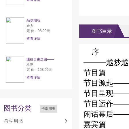
品味期权
余力
图书目录
定 价：98.00元
查看详情
序
通往自由之路——
———越炒越开
格隆
定 价：158.00元
节目篇
查看详情
节目源起——
节目呈现——
节目运作——
图书分类
全部图书
闲话幕后———
教学用书
嘉宾篇