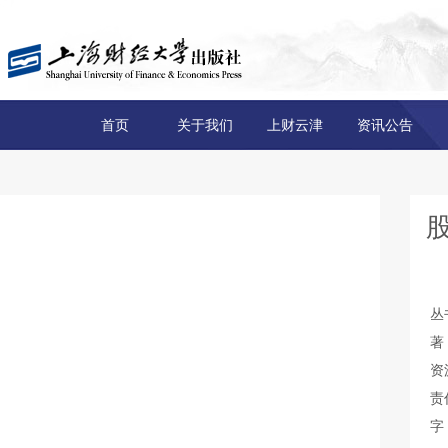
首页
关于我们
上财云津
资讯公告
丛
著
资
责
字