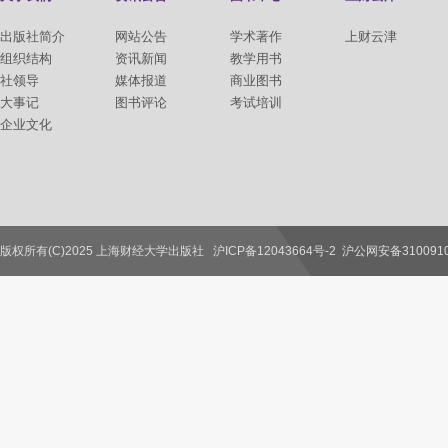
出版社简介
网站公告
学术著作
上财云津
组织结构
资讯新闻
教学用书
社领导
媒体报道
商业图书
大事记
图书评论
考试培训
企业文化
版权所有(C)2025 上海财经大学出版社
沪ICP备12043664号-2
沪公网安备3100910
联系我们
教师服务
读者服务
作者服务
图书馆服务
学校服务