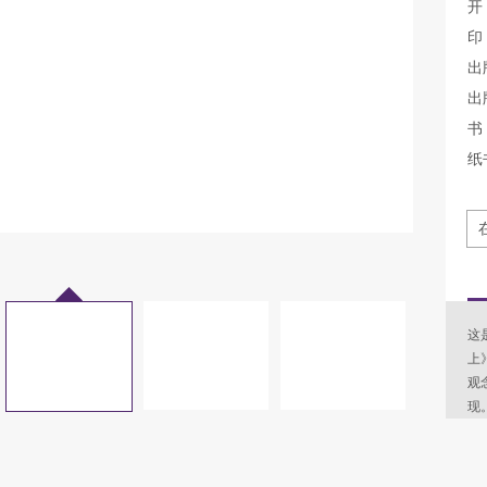
开
印
出
出
书 
纸
这
上
观
现