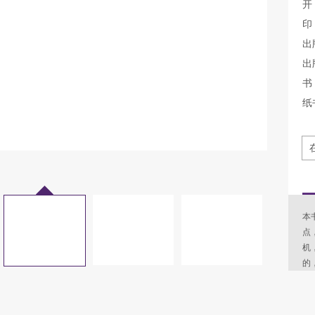
开
印
出
出
书 
纸
本
点
机
的