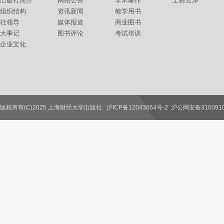
出版社简介
网站公告
学术著作
上财云津
组织结构
资讯新闻
教学用书
社领导
媒体报道
商业图书
大事记
图书评论
考试培训
企业文化
版权所有(C)2025 上海财经大学出版社
沪ICP备12043664号-2
沪公网安备3100910
联系我们
教师服务
读者服务
作者服务
图书馆服务
学校服务