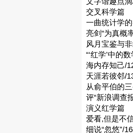
文字谐趣点滴/
交叉科学篇
一曲统计学的赞
亮剑“为真概率”
风月宝鉴与非线
“‘红学’中的数
海内存知己/1
天涯若彼邻/1
从俞平伯的三条
评“新浪调查报告
演义红学篇
爱看,但是不信/
细说“忽悠”/16