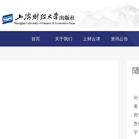
首页
关于我们
上财云津
资讯公告
丛
著
资
责
字