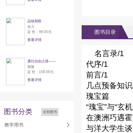
品味期权
余力
图书目录
定 价：98.00元
查看详情
名言录/1
通往自由之路——
代序/1
格隆
定 价：158.00元
前言/1
查看详情
几点预备知识/
瑰宝篇
“瑰宝”与“玄机”
图书分类
全部图书
在澳洲巧遇霍
教学用书
与洋大学生谈