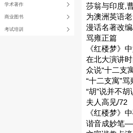
学术著作
莎翁与印度,曹
为澳洲英语老
商业图书
漫话名著改编/
考试培训
骂雍正篇
《红楼梦》中
在北大演讲时
众说“十二支寓”
“十二支寓”骂雍
“胡”说并不胡说
夫人高见/72
《红楼梦》中
谐音成妙笔—