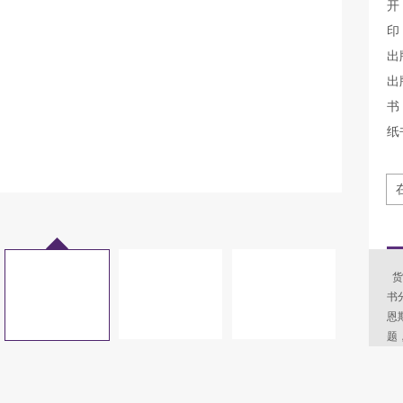
开
印
出
出
书 
纸
货
书
恩
题