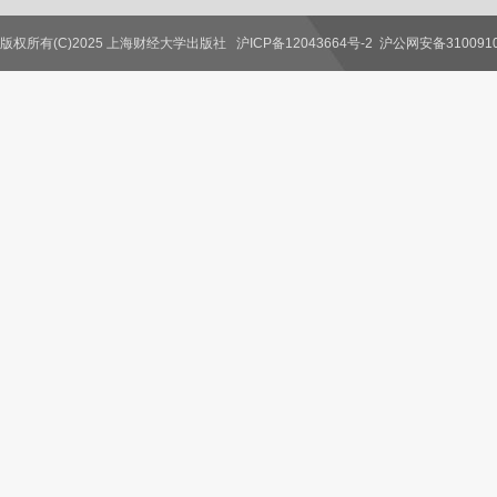
版权所有(C)2025 上海财经大学出版社
沪ICP备12043664号-2
沪公网安备3100910
联系我们
教师服务
读者服务
作者服务
图书馆服务
学校服务