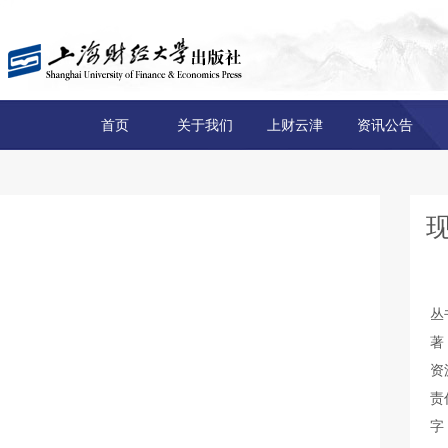
首页
关于我们
上财云津
资讯公告
丛
著
资
责
字