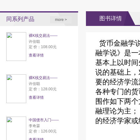
图书详情
同系列产品
more >
裸K线交易法——
货币金融学说
许佳聪
定 价：108.00元
融学说》是一
查看详情
基本上以时间
说的基础上，
裸K线交易法——
要的经济学流
许佳聪
定 价：128.00元
各种专门的货
查看详情
围作如下两个
融理论为主；
的经济学家或
中国债市入门——
李奇霖
定 价：126.00元
查看详情