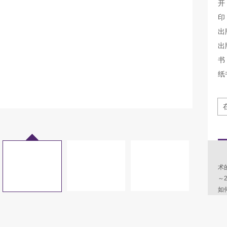
开
印
出
出
书 
纸
孙
术
～
如