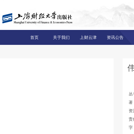
首页
关于我们
上财云津
资讯公告
丛
著
资
责
字