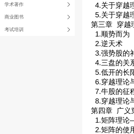
4.关于穿越
学术著作
5.关于穿越
商业图书
第三章 穿越
考试培训
1.顺势而为
2.逆天术
3.强势股的
4.三盘的关
5.低开的长
6.穿越理论
7.牛股的征
8.穿越理论
第四章 广义
1.矩阵理论
2.矩阵的使