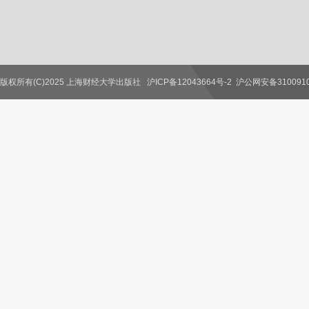
版权所有(C)2025 上海财经大学出版社
沪ICP备12043664号-2
沪公网安备3100910
联系我们
教师服务
读者服务
作者服务
图书馆服务
学校服务