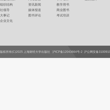
组织结构
资讯新闻
教学用书
社领导
媒体报道
商业图书
大事记
图书评论
考试培训
企业文化
版权所有(C)2025 上海财经大学出版社
沪ICP备12043664号-2
沪公网安备3100910
联系我们
教师服务
读者服务
作者服务
图书馆服务
学校服务