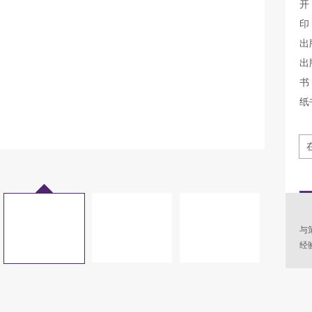
开
印
出
出
书 
纸
《
与
经