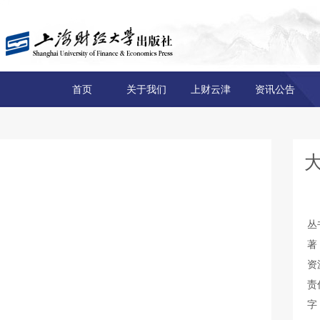
首页
关于我们
上财云津
资讯公告
丛
著
资
责
字