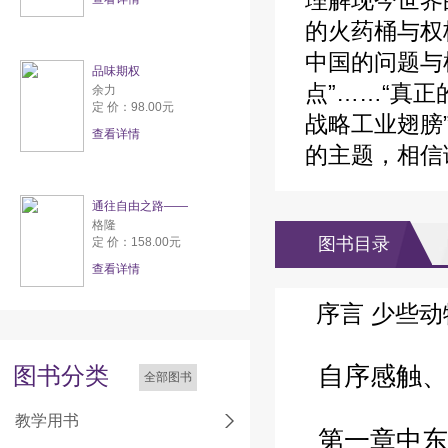
理解现今世界
的火药桶与权
中国的问题与
品味期权
点”……“真正
余力
定 价：98.00元
战略工业翅膀
查看详情
的主题，相信
通往自由之路——
格隆
图书目录
定 价：158.00元
查看详情
序言
少些动
图书分类
自序感触、
全部图书
教学用书
第一章中东