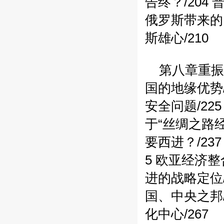
告终？/204
普
俄罗斯带来的巨
斯雄心/210
第八章重振
国的地缘优势/
安全问题/225
于“丝绸之路
要西进？/237
5
欧亚经济整合
进的战略定位/
国、中央之邦/
化中心/267