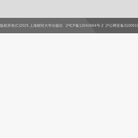
版权所有(C)2025 上海财经大学出版社
沪ICP备12043664号-2
沪公网安备3100910
联系我们
教师服务
读者服务
作者服务
图书馆服务
学校服务