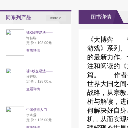
图书详情
同系列产品
more >
裸K线交易法——
《大博弈——
许佳聪
定 价：108.00元
游戏》系列、
查看详情
的最新力作。
注和阅读的《
裸K线交易法——
篇。
作者在
许佳聪
定 价：128.00元
世界大国之间
查看详情
战略，从宗教
析与解读，进
何解决好自身
中国债市入门——
李奇霖
机，从而实现
定 价：126.00元
查看详情