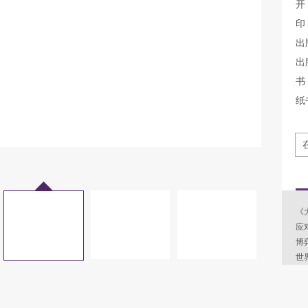
开
印
出
出
书 
纸
《
应
博
世