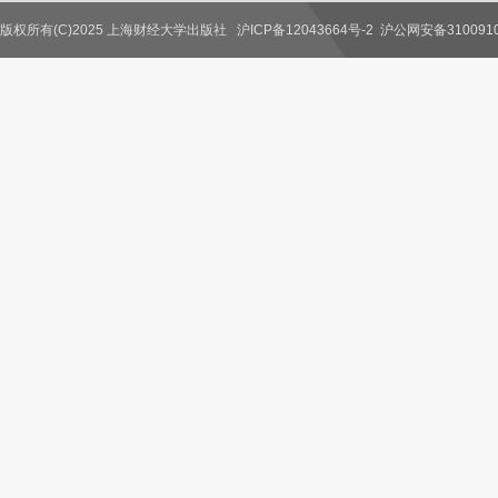
版权所有(C)2025 上海财经大学出版社
沪ICP备12043664号-2
沪公网安备3100910
联系我们
教师服务
读者服务
作者服务
图书馆服务
学校服务