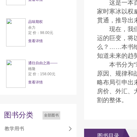
这是一本百科
家时寒冰以权
贯通，推导出
品味期权
余力
现在，我们正
定 价：98.00元
运的巨变，将
查看详情
么？……本书
知道未来的趋
通往自由之路——
本书分为“现实
格隆
原因、规律和战
定 价：158.00元
略布局引申出未
查看详情
房价、外汇、大
割的整体。
图书分类
全部图书
教学用书
图书目录