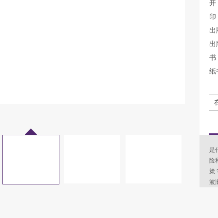
开
印
出
出
书 
纸
是
险
策
波