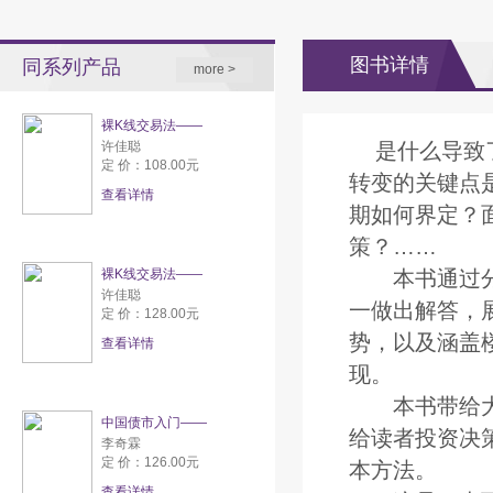
图书详情
同系列产品
more >
裸K线交易法——
许佳聪
是什么导致
定 价：108.00元
转变的关键点
查看详情
期如何界定？
策？……
裸K线交易法——
本书通过分析
许佳聪
一做出解答，
定 价：128.00元
势，以及涵盖
查看详情
现。
本书带给大家
中国债市入门——
给读者投资决
李奇霖
定 价：126.00元
本方法。
查看详情