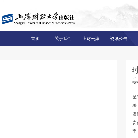
首页
关于我们
上财云津
资讯公告
丛
著
资
责
字