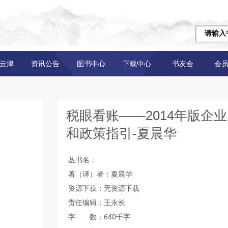
云津
资讯公告
图书中心
下载中心
书友会
会
税眼看账——2014年版企
和政策指引-夏晨华
丛书名：
著（译）者：夏晨华
资源下载：无资源下载
责任编辑：王永长
字 数：640千字