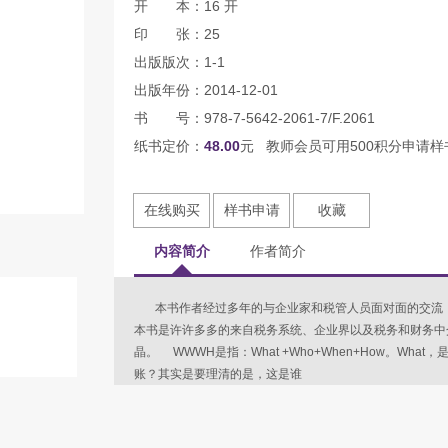
开 本：16 开
印 张：25
出版版次：1-1
出版年份：2014-12-01
书 号：978-7-5642-2061-7/F.2061
纸书定价：
48.00
元 教师会员可用500积分申请样
在线购买
样书申请
收藏
内容简介
作者简介
本书作者经过多年的与企业家和税管人员面对面的交流，
本书是许许多多的来自税务系统、企业界以及税务和财务中
晶。 WWWH是指：What +Who+When+How。Wh
账？其实是要理清的是，这是谁