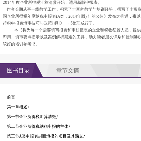
2014
年度企业所得税汇算清缴开始，适用新版申报表。
作者长期从事一线教学工作，积累了丰富的教学与培训经验，撰写了丰富
国企业所得税年度纳税申报表
(A
类，
2014
年版
)
〉的公告》发布之机遇，夜以
得税申报表填审技巧与政策指引》一书整理成行了。
本书将为每一个需要填写报表和审核报表的企业和税收征管人员，提
即用、填审要点提示以及案例解析疑难的工具，助力读者朋友识别和控制涉
较好的培训参考书。
图书目录
章节文摘
前言
第一章概述
/
第一节企业所得税汇算清缴
/
第二节企业所得税纳税申报的主体
/
第三节
A
类申报表封面填报的项目及其涵义
/