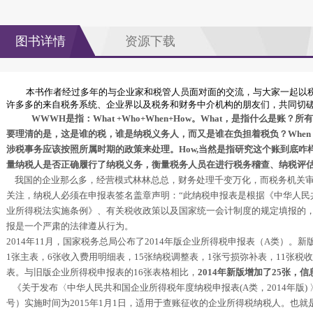
图书详情
资源下载
本书作者经过多年的与企业家和税管人员面对面的交流，与大家一起以
许多多的来自税务系统、企业界以及税务和财务中介机构的朋友们，共同切
WWWH
是指：
What +Who+When+How
。
What
，是指什么是账？所有
要理清的是，这是谁的税，谁是纳税义务人，而又是谁在负担着税负？
When
涉税事务应该按照所属时期的政策来处理。
How,
当然是指研究这个账到底咋
量纳税人是否正确履行了纳税义务，衡量税务人员在进行税务稽查、纳税评
我国的企业那么多，经营模式林林总总，财务处理千变万化，而税务机关
关注，纳税人必须在申报表签名盖章声明：
“
此纳税申报表是根据《中华人民
业所得税法实施条例》、有关税收政策以及国家统一会计制度的规定填报的
报是一个严肃的法律遵从行为。
2014
年
11
月，国家税务总局公布了
2014
年版企业所得税申报表（
A
类）。新
1
张主表，
6
张收入费用明细表，
15
张纳税调整表，
1
张亏损弥补表，
11
张税收
表。与旧版企业所得税申报表的
16
张表格相比，
2014
年新版增加了
25
张，信
《关于发布〈中华人民共和国企业所得税年度纳税申报表
(A
类，
2014
年版
)
号）实施时间为
2015
年
1
月
1
日，适用于查账征收的企业所得税纳税人。也就