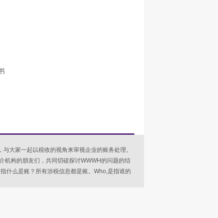
书
与大家一起以税收的视角来审视企业的账务处理。
介机构的朋友们，共同切磋探讨WWWH的问题的结
at，是指什么是账？所有涉税信息都是账。Who,是指谁的