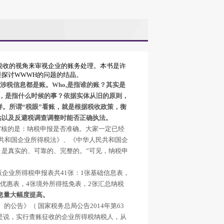
税收的视角来审视企业的账务处理。本书是许
磋探讨
WWWH
的问题的结晶。
涉税信息都是账。
Who,
是指谁的账？其实是
，是指什么时候的事？依据实体从旧的原则，
样。所谓
“
税眼
”
看账，就是根据税收政策，衡
估以及反避税调查调整时能否正确执法。
审核的是：纳税申报是否准确。大家一定已经
共和国企业所得税法》、《中华人民共和国企
，是真实的、可靠的、完整的。
”
可见，纳税申
版企业所得税申报表共
41
张：
1
张基础信息表，
优惠表，
4
张境外所得抵免表，
2
张汇总纳税
息量大幅度提高。
〉的公告》（
国家税务总局公告
2014
年第
63
是说，实行查账征收的企业所得税纳税人，从