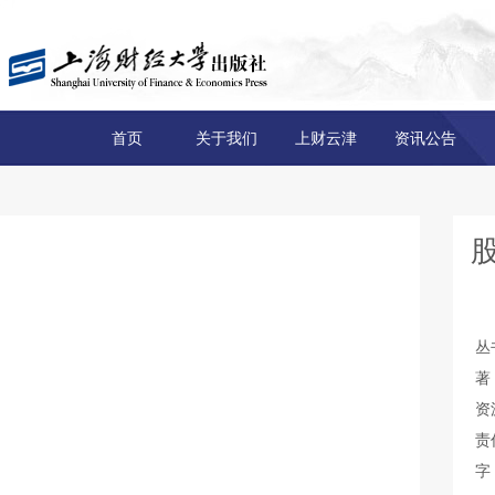
首页
关于我们
上财云津
资讯公告
丛
著
资
责
字