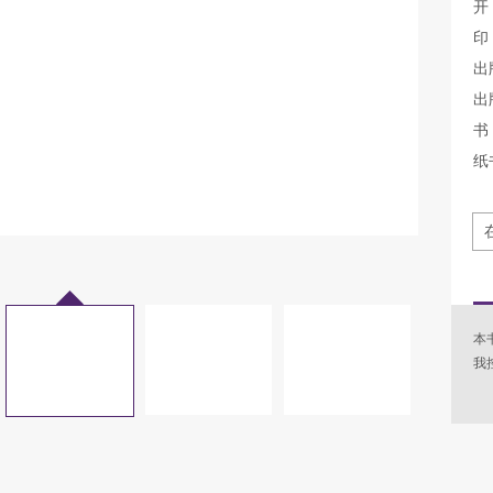
开
印
出
出
书 
纸
本
我