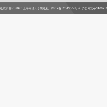
版权所有(C)2025 上海财经大学出版社
沪ICP备12043664号-2
沪公网安备3100910
联系我们
教师服务
读者服务
作者服务
图书馆服务
学校服务