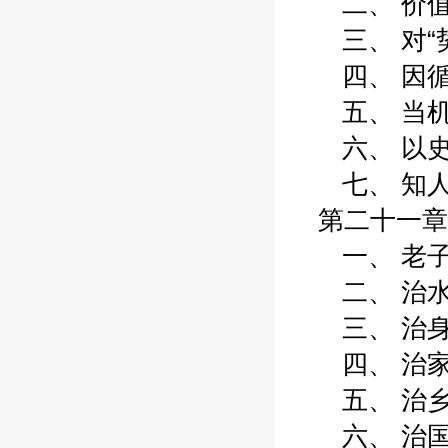
二、 价值吸
三、 对“势”
四、 因循应
五、 当机立
六、 以史为
七、 知人善
第二十一章
一、 老子治
二、 治水—
三、 治身—
四、 治家—
五、 治乡—
六、 治国—