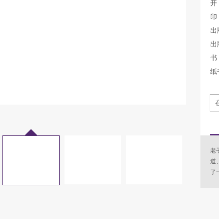
开
印
出
出
书 
纸
老
道
了