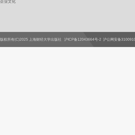
企业文化
版权所有(C)2025 上海财经大学出版社
沪ICP备12043664号-2
沪公网安备3100910
联系我们
教师服务
读者服务
作者服务
图书馆服务
学校服务