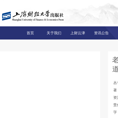
首页
关于我们
上财云津
资讯公告
丛
著
资
责
字