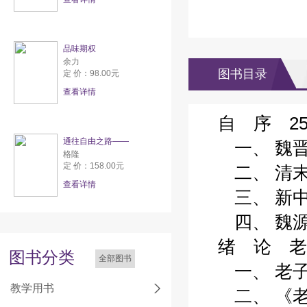
品味期权
余力
图书目录
定 价：98.00元
查看详情
自 序 25
通往自由之路——
一、 魏晋之
格隆
定 价：158.00元
二、 清末及
查看详情
三、 新中国
四、 魏源之
绪 论 老
图书分类
全部图书
一、 老子其
教学用书
二、 《老子