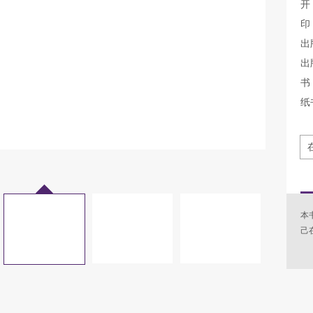
开
印
出
出
书 
纸
本
己