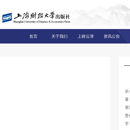
首页
关于我们
上财云津
资讯公告
丛
著
资
责
字