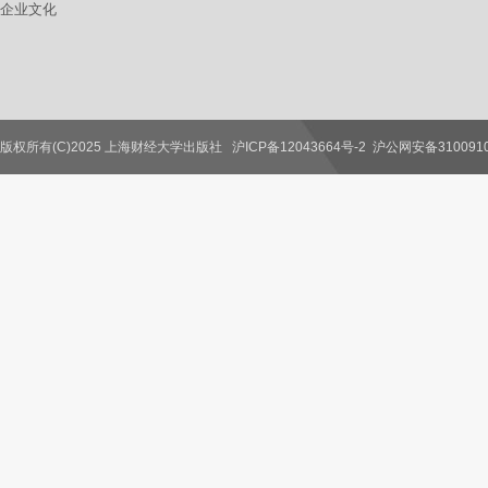
企业文化
版权所有(C)2025 上海财经大学出版社
沪ICP备12043664号-2
沪公网安备3100910
联系我们
教师服务
读者服务
作者服务
图书馆服务
学校服务