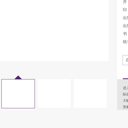
开
印
出
出
书 
纸
进
际
大
形