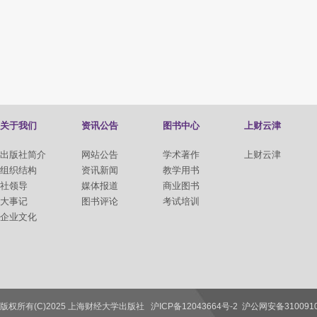
关于我们
资讯公告
图书中心
上财云津
出版社简介
网站公告
学术著作
上财云津
组织结构
资讯新闻
教学用书
社领导
媒体报道
商业图书
大事记
图书评论
考试培训
企业文化
版权所有(C)2025 上海财经大学出版社
沪ICP备12043664号-2
沪公网安备3100910
联系我们