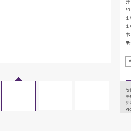
开
印
出
出
书 
纸
随
主
誉全
Pr