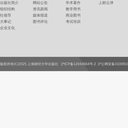
出版社简介
网站公告
学术著作
上财云津
组织结构
资讯新闻
教学用书
社领导
媒体报道
商业图书
大事记
图书评论
考试培训
企业文化
版权所有(C)2025 上海财经大学出版社
沪ICP备12043664号-2
沪公网安备3100910
联系我们
教师服务
读者服务
作者服务
图书馆服务
学校服务