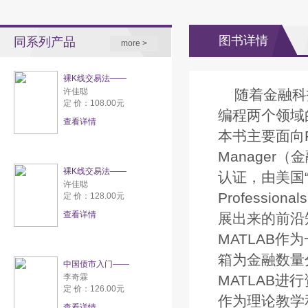
图书详情
同系列产品
more >
裸K线交易法——
许佳聪
随着金融科
定 价：108.00元
编程两个领域
查看详情
本书主要面向FR
Manage
裸K线交易法——
认证，由美国“全球
许佳聪
Profess
定 价：128.00元
查看详情
展出来的前沿
MATLAB
箱为金融数量
中国债市入门——
李奇霖
MATLAB进
定 价：126.00元
作为理论教学
查看详情