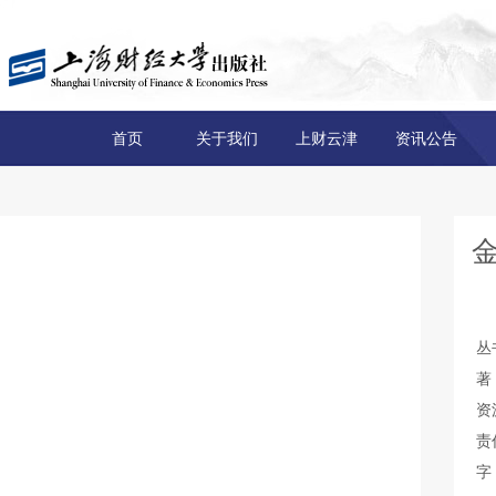
首页
关于我们
上财云津
资讯公告
丛
著
资
责
字