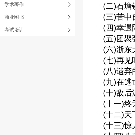
学术著作
(二)石塘镇
(三)苦中自
商业图书
(四)幸遇陆
考试培训
(五)团聚张
(六)浙东大
(七)再见吧
(八)遗弃的
(九)在逃亡
(十)敌后游
(十一)终无
(十二)天下
(十三)惊人