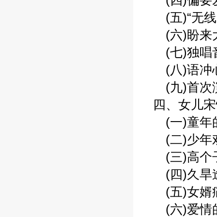
(四)偏要爱
(五)“无线电
(六)盼来大
(七)独唱音
(八)语冲心
(九)首次演
四、女儿宋忆
(一)童年的
(二)少年戏
(三)高个子
(四)久旱逢
(五)女婿痛
(六)爱情的