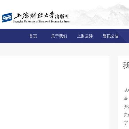
首页
关于我们
上财云津
资讯公告
丛
著
资
责
字