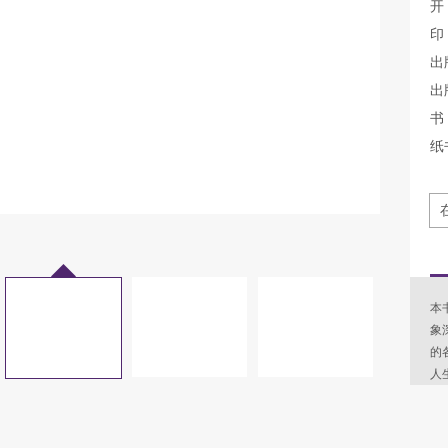
开
印
出
出
书 
纸
本
象
的
人