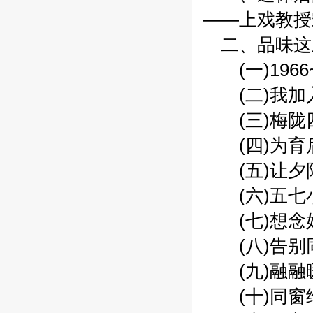
——上戏教授
二、品味这三
(一)1966~
(二)我加入
(三)梅陇四
(四)为育后
(五)让夕阳
(六)五七小
(七)想念好
(八)告别同
(九)融融暖
(十)同窗给