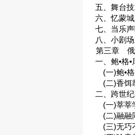
五、舞台技术
六、忆蒙城土
七、当乐声响
八、小剧场之
第三章 俄
一、鲍•格•
(一)鲍•格•
(二)香饵胡
二、跨世纪的
(一)莘莘学
(二)融融同
(三)无巧不