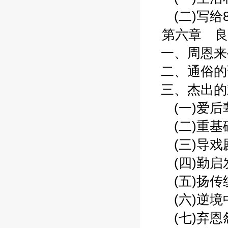
(二)写给8
第六章 良师
一、周恩来—
二、通俗的语
三、杰出的戏
(一)爱后辈,
(二)重基础,
(三)导戏剧,
(四)勤启发,
(五)扬传统,
(六)逆境中,
(七)弃恩怨,