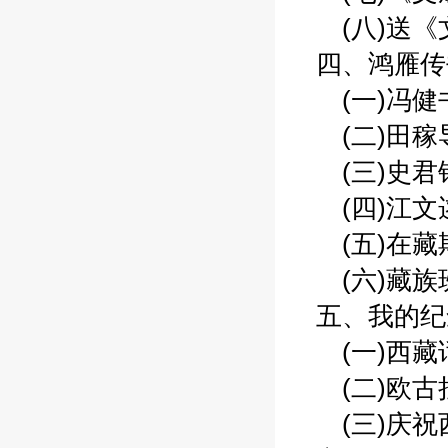
(八)送《文
四、鸿雁传书
(一)冯健书
(二)田稼导
(三)史君铎
(四)江文逑
(五)在藏期
(六)藏族班
五、我的纪念
(一)西藏话
(二)欧古拉
(三)庆祝西