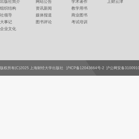
出版社简介
网站公告
学术著作
上财云津
组织结构
资讯新闻
教学用书
社领导
媒体报道
商业图书
大事记
图书评论
考试培训
企业文化
版权所有(C)2025 上海财经大学出版社
沪ICP备12043664号-2
沪公网安备3100910
联系我们
教师服务
读者服务
作者服务
图书馆服务
学校服务