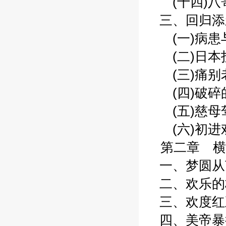
(十四)八哥
三、回归添新
(一)病患与
(二)日本投
(三)痛别老
(四)破碎的
(五)慈母驾
(六)初进戏
第二章 横浜
一、梦圆从艺
二、欢乐的校
三、欢度红五
四、美帝暴行