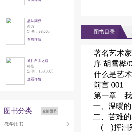
品味期权
余力
图书目录
定 价：98.00元
查看详情
著名艺术家贺
通往自由之路——
序 胡雪桦/0
格隆
定 价：158.00元
什么是艺术专
查看详情
前言 001
第一章 我在
一、温暖的家
图书分类
全部图书
二、苦难的岁
教学用书
(一)挥泪别