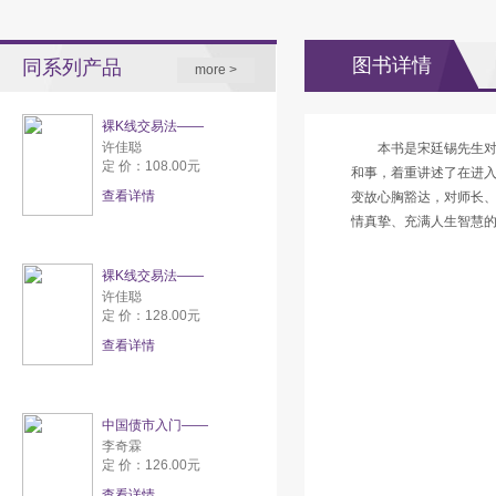
图书详情
同系列产品
more >
裸K线交易法——
许佳聪
本书是宋廷锡先生
定 价：108.00元
和事，着重讲述了在进
查看详情
变故心胸豁达，对师长
情真挚、充满人生智慧
裸K线交易法——
许佳聪
定 价：128.00元
查看详情
中国债市入门——
李奇霖
定 价：126.00元
查看详情