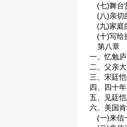
(七)舞台贤
(八)亲切的
(九)家庭的
(十)写给接
第八章 家
一、忆勉庐 
二、父亲大人
三、宋廷恺诗
四、四十年的
五、见廷恺二
六、美国肯塔
(一)来信一: