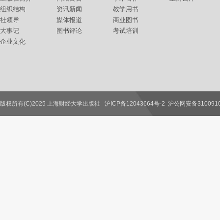
组织结构
资讯新闻
教学用书
社领导
媒体报道
商业图书
大事记
图书评论
考试培训
企业文化
版权所有(C)2025 上海财经大学出版社
沪ICP备12043664号-2
沪公网安备3100910
联系我们
教师服务
读者服务
作者服务
图书馆服务
学校服务