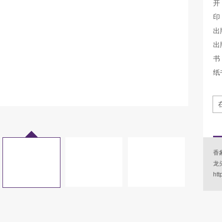
开
印
出
出
书 
纸
香
龙
htt