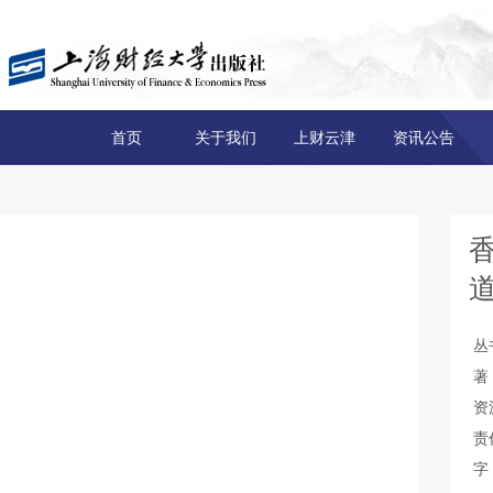
首页
关于我们
上财云津
资讯公告
丛
著
资
责
字