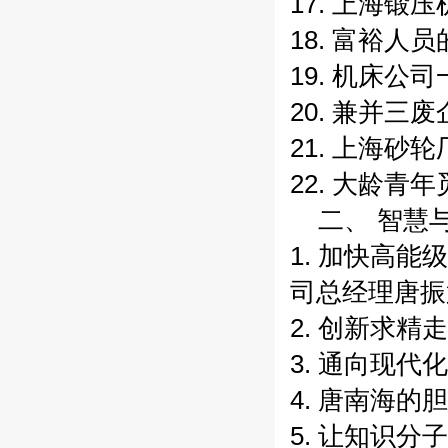
17. 上海锻
18. 富裕
19. 机床公
20. 兼并三
21. 上海砂
22. 大龄青
二、 智慧
1. 加快高
司总经理唐振
2. 创新求
3. 通向现
4. 唐南海的
5. 让知识