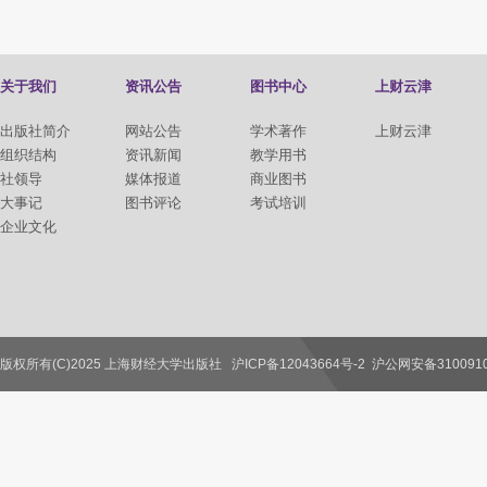
关于我们
资讯公告
图书中心
上财云津
出版社简介
网站公告
学术著作
上财云津
组织结构
资讯新闻
教学用书
社领导
媒体报道
商业图书
大事记
图书评论
考试培训
企业文化
版权所有(C)2025 上海财经大学出版社
沪ICP备12043664号-2
沪公网安备3100910
联系我们
教师服务
读者服务
作者服务
图书馆服务