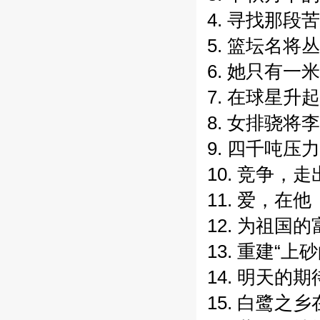
4. 寻找那段
5. 篮坛名将
6. 她只有一
7. 在球星升
8. 女排骁将
9. 四千吨压
10. 竞争，
11. 爱，在
12. 为祖国
13. 重建“上
14. 明天的期
15. 白鹭之