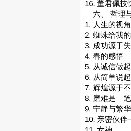
16. 董君佩
六、 哲理
1. 人生的视角
2. 蜘蛛给我
3. 成功源于
4. 春的感悟
5. 从诚信做起
6. 从简单说起
7. 辉煌源于
8. 磨难是一
9. 宁静与繁华
10. 亲密伙
11. 女神