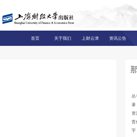
首页
关于我们
上财云津
资讯公告
丛
著
资
责
字