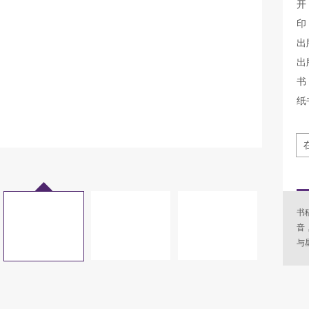
开
印
出
出
书 
纸
书
音
与