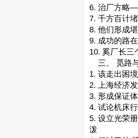
6. 治厂方
7. 千方百计
8. 他们形
9. 成功的
10. 奚厂长
三、 觅路
1. 该走出
2. 上海经
3. 形成保证
4. 试论机
5. 设立光
泼