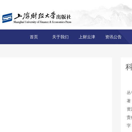
首页
关于我们
上财云津
资讯公告
丛
著
资
责
字