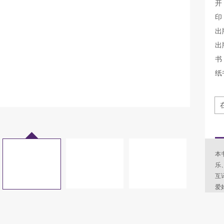
开
印
出
出
书 
纸
本
乐
互
爱