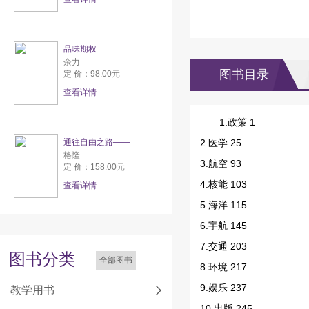
品味期权
余力
图书目录
定 价：98.00元
查看详情
1.政策 1
通往自由之路——
2.医学 25
格隆
3.航空 93
定 价：158.00元
4.核能 103
查看详情
5.海洋 115
6.宇航 145
7.交通 203
图书分类
全部图书
8.环境 217
9.娱乐 237
教学用书
10.出版 245