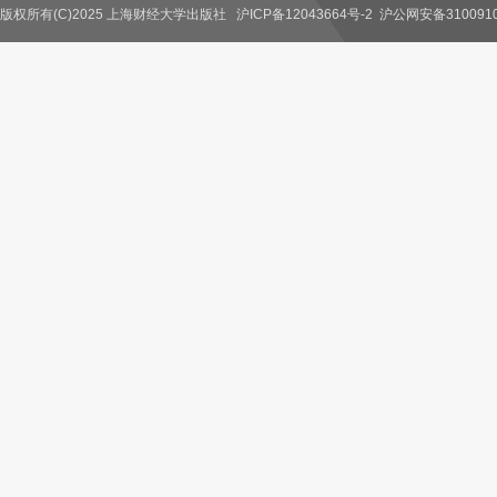
版权所有(C)2025 上海财经大学出版社
沪ICP备12043664号-2
沪公网安备3100910
联系我们
教师服务
读者服务
作者服务
图书馆服务
学校服务