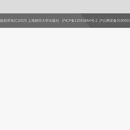
版权所有(C)2025 上海财经大学出版社
沪ICP备12043664号-2
沪公网安备3100910
联系我们
教师服务
读者服务
作者服务
图书馆服务
学校服务