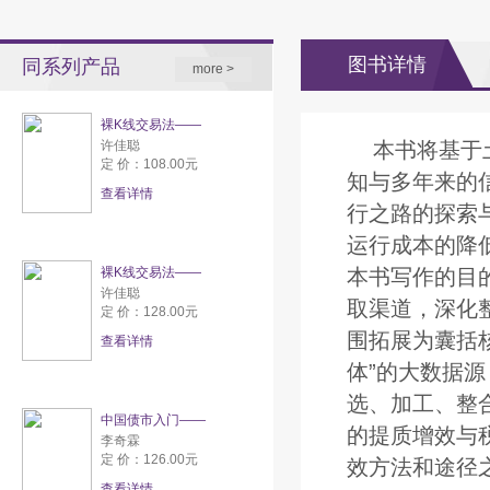
图书详情
同系列产品
more >
裸K线交易法——
许佳聪
本书将基于
定 价：108.00元
知与多年来的
查看详情
行之路的探索
运行成本的降
裸K线交易法——
本书写作的目
许佳聪
取渠道，深化
定 价：128.00元
围拓展为囊括
查看详情
体”的大数据
选、加工、整
中国债市入门——
的提质增效与
李奇霖
定 价：126.00元
效方法和途径
查看详情