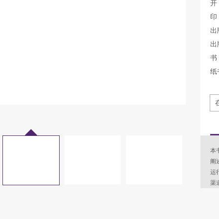
开
印
出
出
书 
纸
本
阐
运
渠