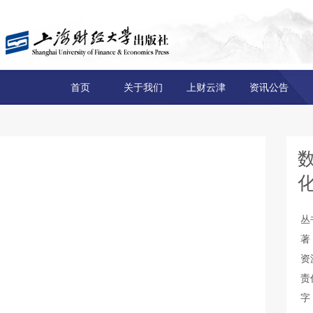
首页
关于我们
上财云津
资讯公告
丛
著
资
责
字