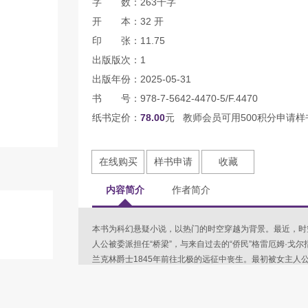
字 数：263千字
开 本：32 开
印 张：11.75
出版版次：1
出版年份：2025-05-31
书 号：978-7-5642-4470-5/F.4470
纸书定价：
78.00
元 教师会员可用500积分申请样
在线购买
样书申请
收藏
内容简介
作者简介
本书为科幻悬疑小说，以热门的时空穿越为背景。最近，时
人公被委派担任“桥梁”，与来自过去的“侨民”格雷厄姆·戈
兰克林爵士1845年前往北极的远征中丧生。最初被女主人
演变成了更为深刻的恋情。此时时间部内部逐渐出现一些危
真想，让他们意想不到的事情徐徐展开……