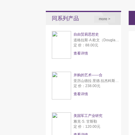
同系列产品
more >
自由贸易思想史
道格拉斯·A.欧文（Douglas A. Irwin）
定 价：88.00元
查看详情
并购的艺术——合
亚历山德拉.里德.拉杰科斯（Alexandra Reed Lajoux)）,资本专家服务有限公司
定 价：238.00元
查看详情
美国军工产业研究
雅克·S. 甘斯勒
定 价：120.00元
查看详情