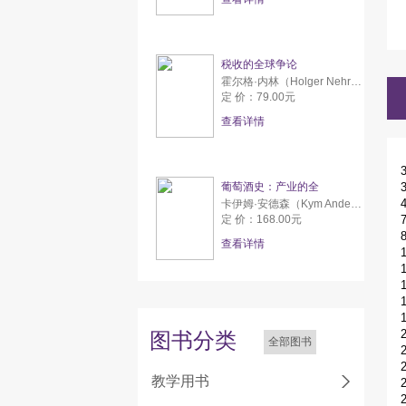
税收的全球争论
霍尔格·内林（Holger Nehring） 佛罗莱恩·舒伊（Florian Schui）
定 价：79.00元
查看详情
葡萄酒史：产业的全
卡伊姆·安德森（Kym Anderson）,文森特·皮尼拉（Vicente Pinilla）
定 价：168.00元
查看详情
图书分类
全部图书
教学用书