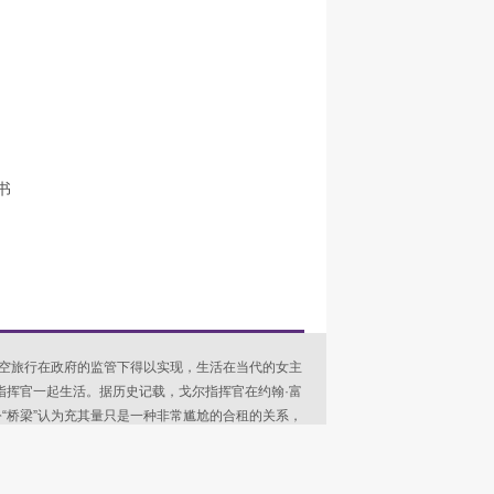
书
空旅行在政府的监管下得以实现，生活在当代的女主
尔指挥官一起生活。据历史记载，戈尔指挥官在约翰·富
公“桥梁”认为充其量只是一种非常尴尬的合租的关系，
险事件，似乎有人想要杀死移民。女主人公开始探查