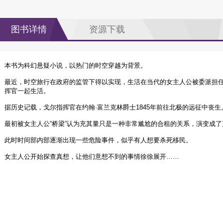
图书详情
资源下载
本书为科幻悬疑小说，以热门的时空穿越为背景。
最近，时空旅行在政府的监管下得以实现，生活在当代的女主人公被委派担任“
挥官一起生活。
据历史记载，戈尔指挥官在约翰·富兰克林爵士1845年前往北极的远征中丧生
最初被女主人公“桥梁”认为充其量只是一种非常尴尬的合租的关系，演变成
此时时间部内部逐渐出现一些危险事件，似乎有人想要杀死移民。
女主人公开始探查真想，让他们意想不到的事情徐徐展开……